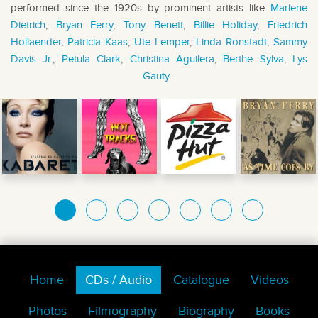
performed since the 1920s by prominent artists like
Marlene
Dietrich
,
Bryan Ferry
,
Tony Benett
,
Billie Holiday
,
Friedrich
Hollaender
,
Patricia Kaas
,
Ute Lemper
,
Linda Ronstadt
,
Sammy
Davis Jr.
,
Petula Clark
,
Christina Aguilera
,
Berthe Sylva
,
Lys
Gauty
...
Home
CDs / Audio
Catalogue
Videos
Photos
Filmography
Biography
Books