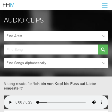
FH
M
Togg
navi
AUDIO CLIPS
3 song results for "
Ich bin von Kopf bis Fuss auf Liebe
eingestellt
"